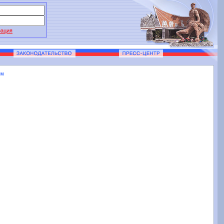
рация
ям