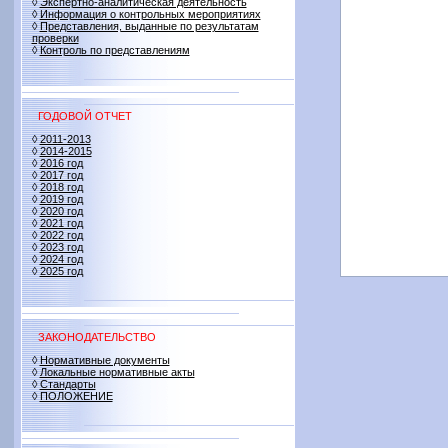
◊
Экспертно-аналитическая деятельность
◊
Информация о контрольных мероприятиях
◊
Представления, выданные по результатам
проверки
◊
Контроль по представлениям
ГОДОВОЙ ОТЧЕТ
◊
2011-2013
◊
2014-2015
◊
2016 год
◊
2017 год
◊
2018 год
◊
2019 год
◊
2020 год
◊
2021 год
◊
2022 год
◊
2023 год
◊
2024 год
◊
2025 год
ЗАКОНОДАТЕЛЬСТВО
◊
Нормативные документы
◊
Локальные нормативные акты
◊
Стандарты
◊
ПОЛОЖЕНИЕ