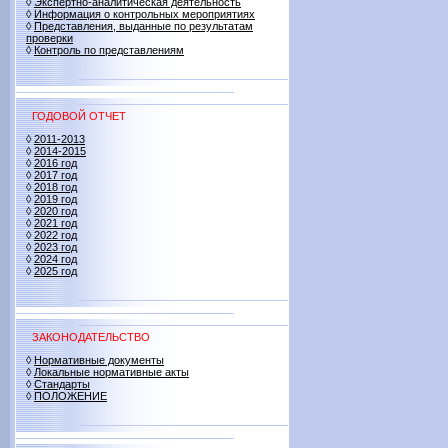
◊
Экспертно-аналитическая деятельность
◊
Информация о контрольных мероприятиях
◊
Представления, выданные по результатам
проверки
◊
Контроль по представлениям
ГОДОВОЙ ОТЧЕТ
◊
2011-2013
◊
2014-2015
◊
2016 год
◊
2017 год
◊
2018 год
◊
2019 год
◊
2020 год
◊
2021 год
◊
2022 год
◊
2023 год
◊
2024 год
◊
2025 год
ЗАКОНОДАТЕЛЬСТВО
◊
Нормативные документы
◊
Локальные нормативные акты
◊
Стандарты
◊
ПОЛОЖЕНИЕ