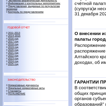
◊
Экспертно-аналитическая деятельность
счётной палат
◊
Информация о контрольных мероприятиях
◊
Представления, выданные по результатам
(супруга)и не
проверки
◊
Контроль по представлениям
31 декабря 20
ГОДОВОЙ ОТЧЕТ
О внесении и
◊
2011-2013
◊
2014-2015
палаты города
◊
2016 год
◊
2017 год
◊
2018 год
Распоряжение 
◊
2019 год
◊
2020 год
распоряжение 
◊
2021 год
◊
2022 год
Алтайского кра
◊
2023 год
◊
2024 год
доходах, об и
◊
2025 год
ЗАКОНОДАТЕЛЬСТВО
ГАРАНТИИ П
◊
Нормативные документы
В соответстви
◊
Локальные нормативные акты
◊
Стандарты
общих принцип
◊
ПОЛОЖЕНИЕ
органов субъе
образований"